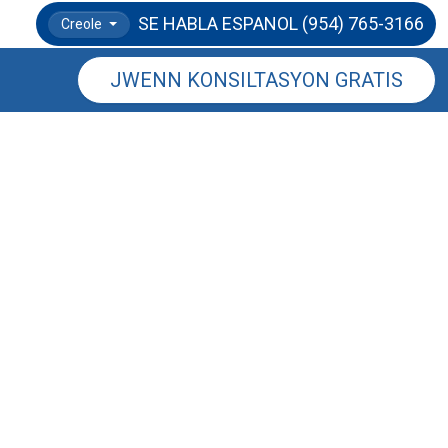
SE HABLA ESPANOL
(954) 765-3166
Creole
JWENN KONSILTASYON GRATIS